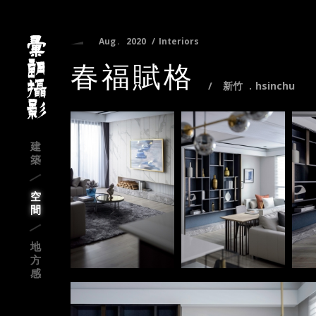
Aug
2020
Interiors
春福賦格
新竹
hsinchu
建
築
空
間
地
方
感